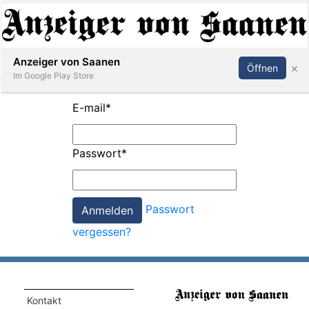
Abonnieren
Anmelden
Anzeiger von Saanen
×
Öffnen
Im Google Play Store
E-mail
*
er
Passwort
*
life
Events
Passwort
letter
vergessen?
mo
st
rtseite
Kontakt