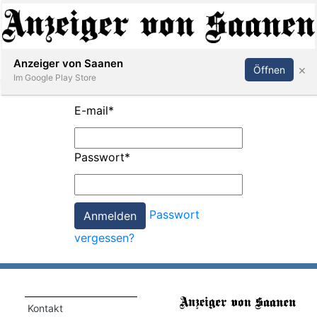
Abonnieren
Anmelden
Anzeiger von Saanen
×
Öffnen
Im Google Play Store
E-mail
*
er
Passwort
*
life
Events
Passwort
letter
vergessen?
mo
st
rtseite
Kontakt