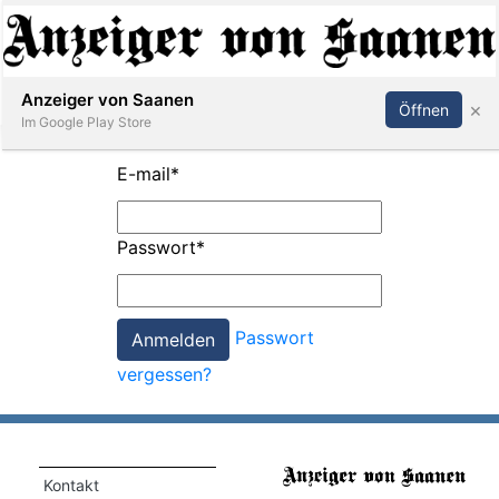
Abonnieren
Anmelden
Anzeiger von Saanen
×
Öffnen
Im Google Play Store
E-mail
*
er
Passwort
*
life
Events
Passwort
letter
vergessen?
mo
st
rtseite
Kontakt