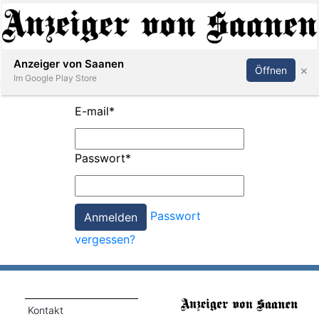
Abonnieren
Anmelden
Anzeiger von Saanen
×
Öffnen
Im Google Play Store
E-mail
*
er
Passwort
*
life
Events
Passwort
letter
vergessen?
mo
st
rtseite
Kontakt