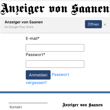
Abonnieren
Anmelden
Anzeiger von Saanen
×
Öffnen
Im Google Play Store
E-mail
*
er
Passwort
*
life
Events
Passwort
letter
vergessen?
mo
st
rtseite
Kontakt