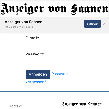
Abonnieren
Anmelden
Anzeiger von Saanen
×
Öffnen
Im Google Play Store
E-mail
*
er
Passwort
*
life
Events
Passwort
letter
vergessen?
mo
st
rtseite
Kontakt