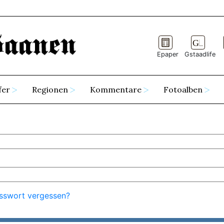
Epaper
Gstaadlife
fer
Regionen
Kommentare
Fotoalben
sswort vergessen?