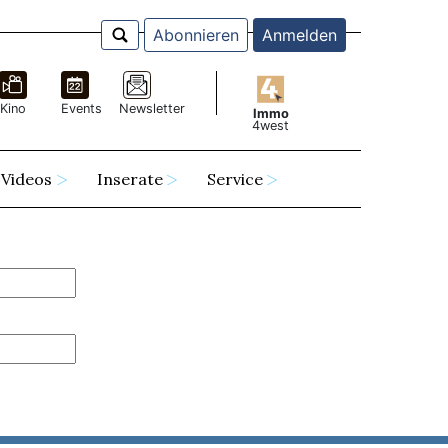
Abonnieren
Anmelden
Kino
Events
Newsletter
Immo
4west
Videos
Inserate
Service