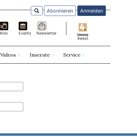
Abonnieren
Anmelden
Kino
Events
Newsletter
Immo
4west
Videos
Inserate
Service