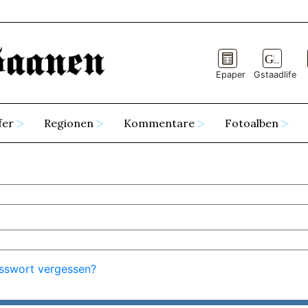
Epaper
Gstaadlife
fer
Regionen
Kommentare
Fotoalben
sswort vergessen?