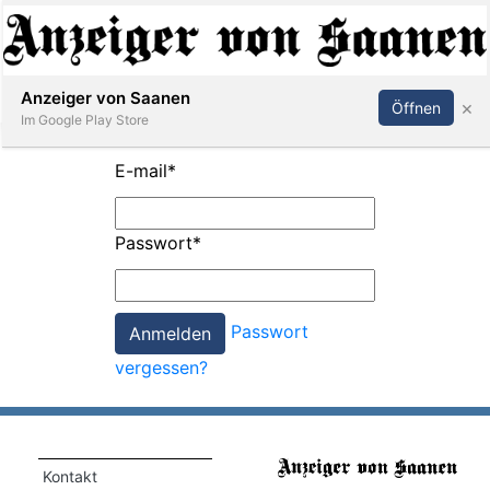
Abonnieren
Anmelden
Anzeiger von Saanen
×
Öffnen
Im Google Play Store
E-mail
*
er
Passwort
*
life
Events
Passwort
letter
vergessen?
mo
st
rtseite
Kontakt