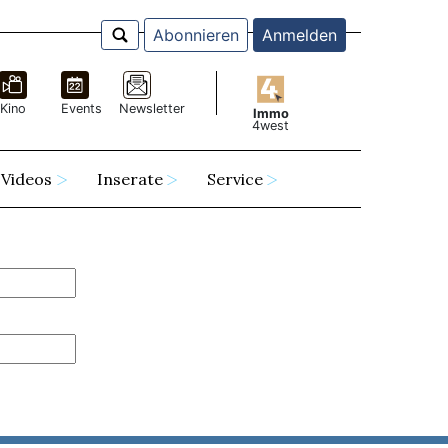
Abonnieren
Anmelden
Kino
Events
Newsletter
Immo
4west
Videos
Inserate
Service