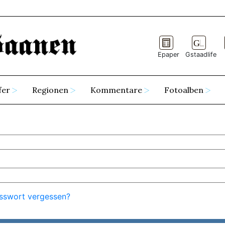
Epaper
Gstaadlife
fer
Regionen
Kommentare
Fotoalben
sswort vergessen?