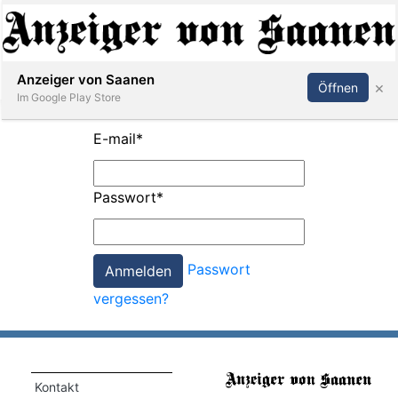
Abonnieren
Anmelden
Anzeiger von Saanen
×
Öffnen
Im Google Play Store
E-mail
*
er
Passwort
*
life
Events
Passwort
letter
vergessen?
mo
st
rtseite
Kontakt