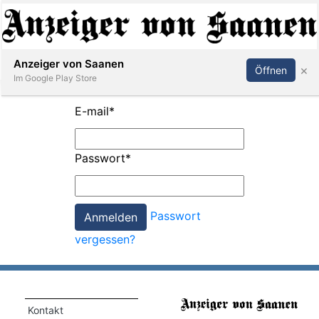
Abonnieren
Anmelden
Anzeiger von Saanen
×
Öffnen
Im Google Play Store
E-mail
*
er
Passwort
*
life
Events
Passwort
letter
vergessen?
mo
st
rtseite
Kontakt