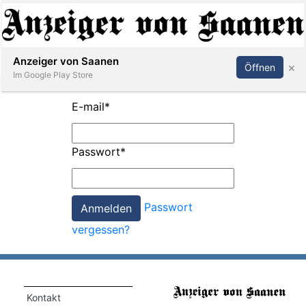
Abonnieren
Anmelden
Anzeiger von Saanen
×
Öffnen
Im Google Play Store
E-mail
*
er
Passwort
*
life
Events
Passwort
letter
vergessen?
mo
st
rtseite
Kontakt