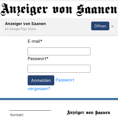
Abonnieren
Anmelden
Anzeiger von Saanen
×
Öffnen
Im Google Play Store
E-mail
*
er
Passwort
*
life
Events
Passwort
letter
vergessen?
mo
st
rtseite
Kontakt