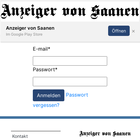
Abonnieren
Anmelden
Anzeiger von Saanen
×
Öffnen
Im Google Play Store
E-mail
*
er
Passwort
*
life
Events
Passwort
letter
vergessen?
mo
st
rtseite
Kontakt