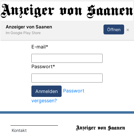
Abonnieren
Anmelden
Anzeiger von Saanen
×
Öffnen
Im Google Play Store
E-mail
*
er
Passwort
*
life
Events
Passwort
letter
vergessen?
mo
st
rtseite
Kontakt