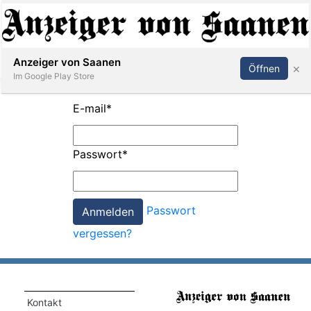
Abonnieren
Anmelden
Anzeiger von Saanen
×
Öffnen
Im Google Play Store
E-mail
*
er
Passwort
*
life
Events
Passwort
letter
vergessen?
mo
st
rtseite
Kontakt