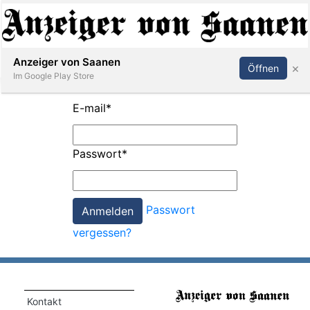
Abonnieren
Anmelden
Anzeiger von Saanen
×
Öffnen
Im Google Play Store
E-mail
*
er
Passwort
*
life
Events
Passwort
letter
vergessen?
mo
st
rtseite
Kontakt