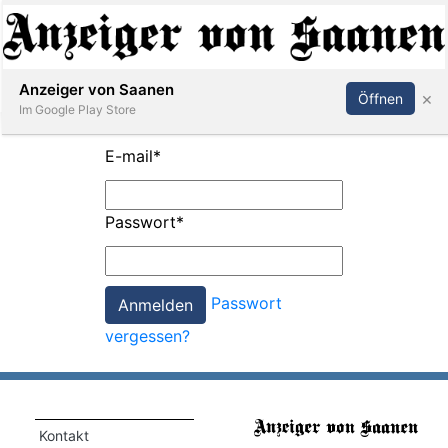
Abonnieren
Anmelden
Anzeiger von Saanen
×
Öffnen
Im Google Play Store
E-mail
*
er
Passwort
*
life
Events
Passwort
letter
vergessen?
mo
st
rtseite
Kontakt