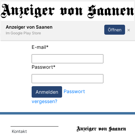
Abonnieren
Anmelden
Anzeiger von Saanen
×
Öffnen
Im Google Play Store
E-mail
*
er
Passwort
*
life
Events
Passwort
letter
vergessen?
mo
st
rtseite
Kontakt