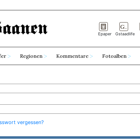
Epaper
Gstaadlife
fer
Regionen
Kommentare
Fotoalben
sswort vergessen?