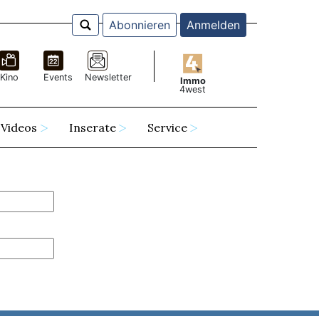
Abonnieren
Anmelden
Kino
Events
Newsletter
Immo
4west
Videos
Inserate
Service