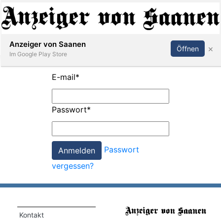
Abonnieren
Anmelden
Anzeiger von Saanen
×
Öffnen
Im Google Play Store
E-mail
*
er
Passwort
*
life
Events
Passwort
letter
vergessen?
mo
st
rtseite
Kontakt