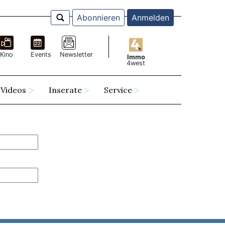
Abonnieren
Anmelden
Kino
Events
Newsletter
Immo
4west
Videos
Inserate
Service