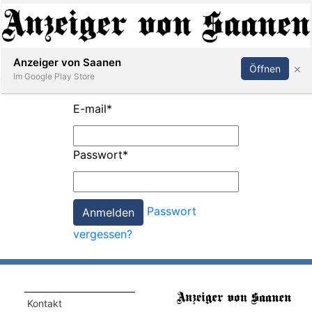
Abonnieren
Anmelden
Anzeiger von Saanen
×
Öffnen
Im Google Play Store
E-mail
*
er
Passwort
*
life
Events
Passwort
letter
vergessen?
mo
st
rtseite
Kontakt