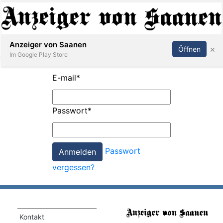
Abonnieren
Anmelden
Anzeiger von Saanen
×
Öffnen
Im Google Play Store
E-mail
*
er
Passwort
*
life
Events
Passwort
letter
vergessen?
mo
st
rtseite
Kontakt