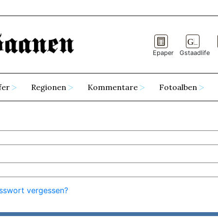
Epaper
Gstaadlife
fer
Regionen
Kommentare
Fotoalben
sswort vergessen?