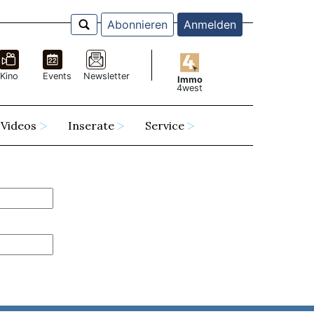
Abonnieren
Anmelden
Kino
Events
Newsletter
Immo
4west
Videos
Inserate
Service