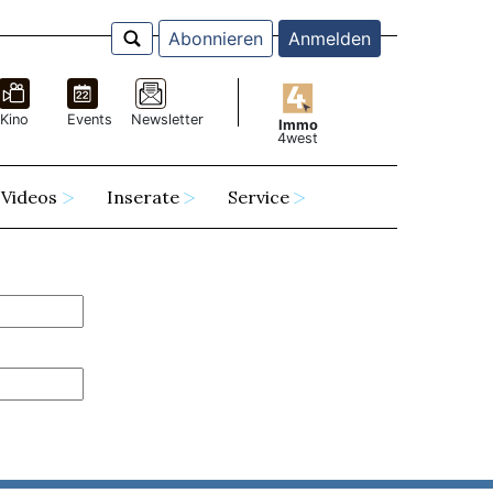
Abonnieren
Anmelden
Kino
Events
Newsletter
Immo
4west
Videos
Inserate
Service