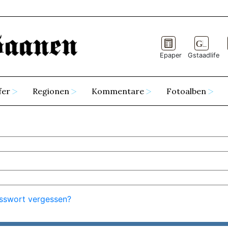
Epaper
Gstaadlife
fer
Regionen
Kommentare
Fotoalben
sswort vergessen?