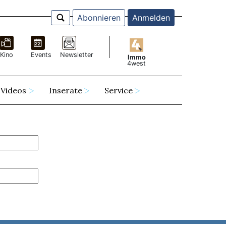
Abonnieren
Anmelden
Kino
Events
Newsletter
Immo
4west
Videos
Inserate
Service