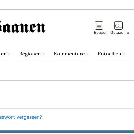
Epaper
Gstaadlife
fer
Regionen
Kommentare
Fotoalben
sswort vergessen?