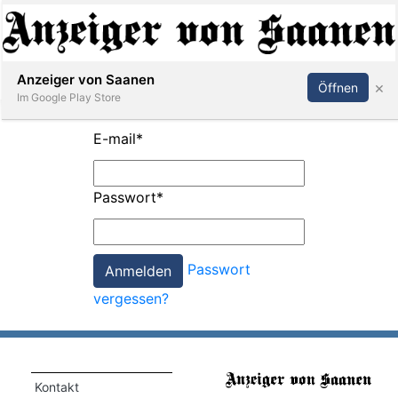
Abonnieren
Anmelden
Anzeiger von Saanen
×
Öffnen
Im Google Play Store
E-mail
*
er
Passwort
*
life
Events
Passwort
letter
vergessen?
mo
st
rtseite
Kontakt