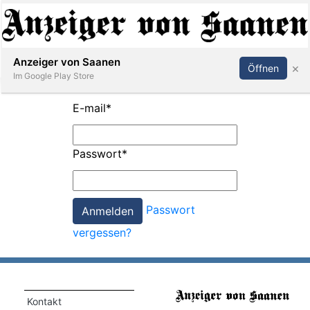
Abonnieren
Anmelden
Anzeiger von Saanen
×
Öffnen
Im Google Play Store
E-mail
*
er
Passwort
*
life
Events
Passwort
letter
vergessen?
mo
st
rtseite
Kontakt