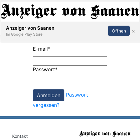
Abonnieren
Anmelden
Anzeiger von Saanen
×
Öffnen
Im Google Play Store
E-mail
*
er
Passwort
*
life
Events
Passwort
letter
vergessen?
mo
st
rtseite
Kontakt