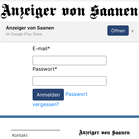
Abonnieren
Anmelden
Anzeiger von Saanen
×
Öffnen
Im Google Play Store
E-mail
*
er
Passwort
*
life
Events
Passwort
letter
vergessen?
mo
st
rtseite
Kontakt