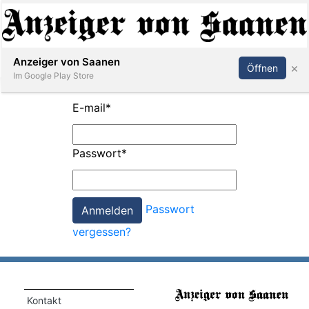
Abonnieren
Anmelden
Anzeiger von Saanen
×
Öffnen
Im Google Play Store
E-mail
*
er
Passwort
*
life
Events
Passwort
letter
vergessen?
mo
st
rtseite
Kontakt