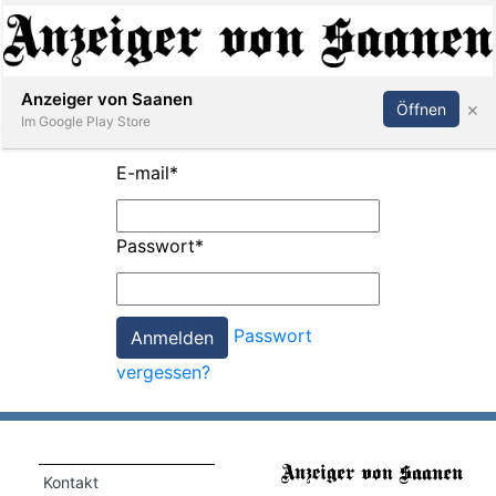
Abonnieren
Anmelden
Anzeiger von Saanen
×
Öffnen
Im Google Play Store
E-mail
*
er
Passwort
*
life
Events
Passwort
letter
vergessen?
mo
st
rtseite
Kontakt