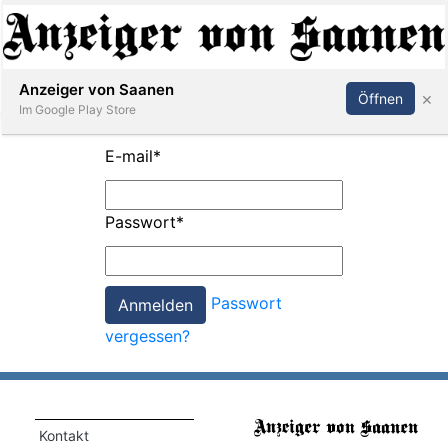
Abonnieren
Anmelden
Anzeiger von Saanen
×
Öffnen
Im Google Play Store
E-mail
*
er
Passwort
*
life
Events
Passwort
letter
vergessen?
mo
st
rtseite
Kontakt