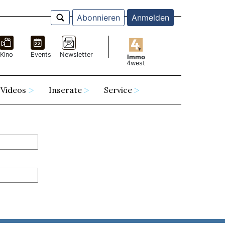
Abonnieren
Anmelden
Kino
Events
Newsletter
Immo
4west
Videos
Inserate
Service