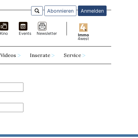
Abonnieren
Anmelden
Kino
Events
Newsletter
Immo
4west
Videos
Inserate
Service