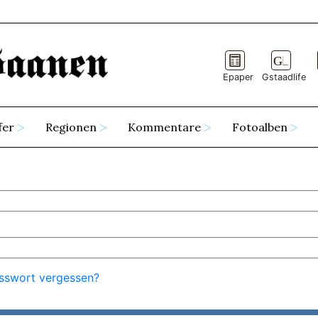
Epaper
Gstaadlife
fer
Regionen
Kommentare
Fotoalben
sswort vergessen?