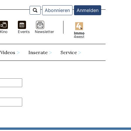
Abonnieren
Anmelden
Kino
Events
Newsletter
Immo
4west
Videos
Inserate
Service