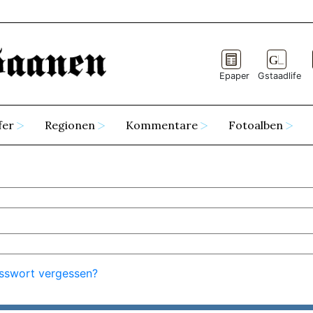
Epaper
Gstaadlife
fer
Regionen
Kommentare
Fotoalben
sswort vergessen?