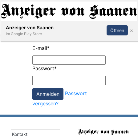
Abonnieren
Anmelden
Anzeiger von Saanen
×
Öffnen
Im Google Play Store
E-mail
*
er
Passwort
*
life
Events
Passwort
letter
vergessen?
mo
st
rtseite
Kontakt