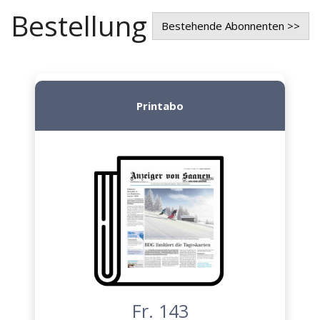
Bestellung
Bestehende Abonnenten >>
Printabo
Fr. 143