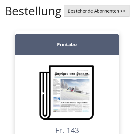
Bestellung
Bestehende Abonnenten >>
Printabo
Fr. 143