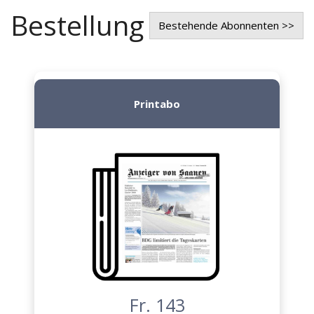
Bestellung
Bestehende Abonnenten >>
Printabo
Fr. 143