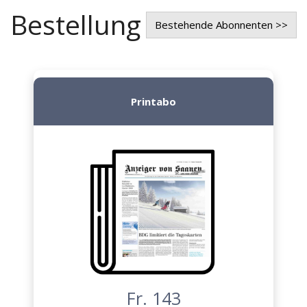
Bestellung
Bestehende Abonnenten >>
Printabo
Fr. 143