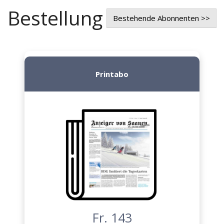
Bestellung
Bestehende Abonnenten >>
Printabo
Fr. 143