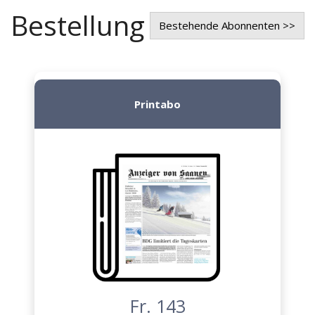
Bestellung
Bestehende Abonnenten >>
Printabo
Fr. 143