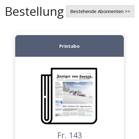
Bestellung
Bestehende Abonnenten >>
Printabo
Fr. 143