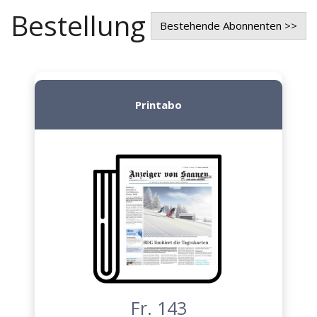
Bestellung
Bestehende Abonnenten >>
Printabo
Fr. 143