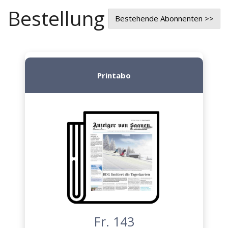
Bestellung
Bestehende Abonnenten >>
Printabo
Fr. 143