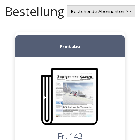
Bestellung
Bestehende Abonnenten >>
Printabo
Fr. 143