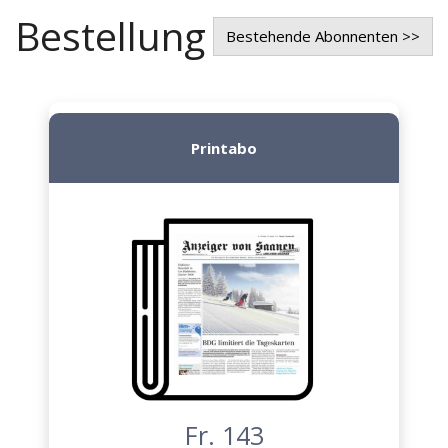
Bestellung
Bestehende Abonnenten >>
Printabo
Fr. 143